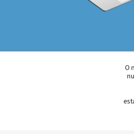
O 
nu
est