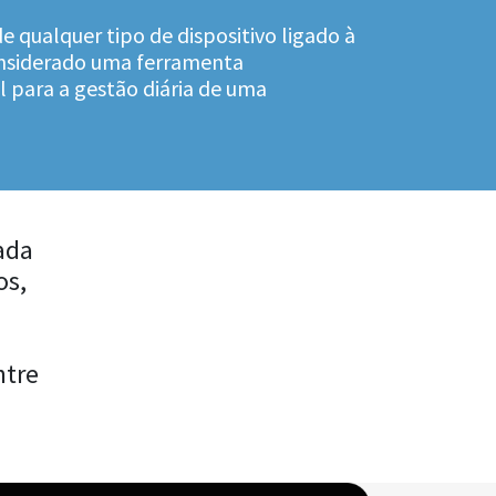
e qualquer tipo de dispositivo ligado à
onsiderado uma ferramenta
l para a gestão diária de uma
ada
os,
ntre