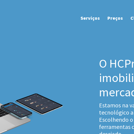
Serviços
Preços
C
O HCPr
imobil
merca
Estamos na v
tecnológico ap
Escolhendo o 
ferramentas d
desejado.