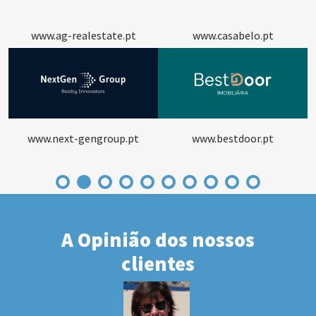
www.ag-realestate.pt
www.casabelo.pt
www.next-gengroup.pt
www.bestdoor.pt
A Opinião dos nossos
clientes